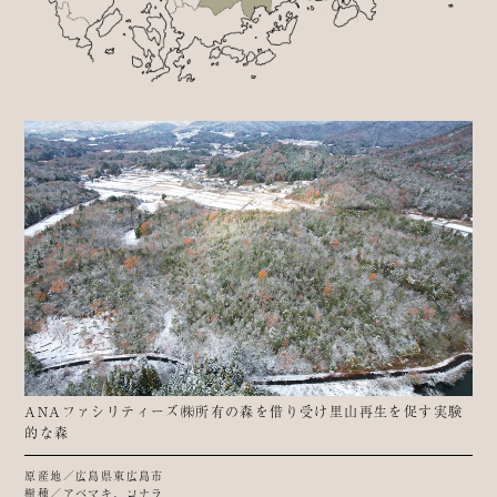
ANAファシリティーズ㈱所有の森を借り受け里山再生を促す実験
的な森
原産地／広島県東広島市
樹種／アベマキ、コナラ