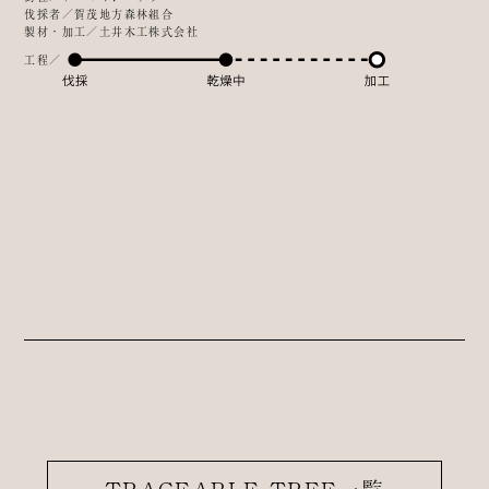
伐採者／賀茂地方森林組合
製材・加工／土井木工株式会社
工程／